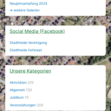
Neujahrsempfang 2024
➜
weitere Galerien
Social Media (Facebook)
Stadtheide-Vereinigung
Stadtheide Hofstaat
Unsere Kategorien
Aktivitäten
(21)
Allgemein
(12)
Jubiläum
(1)
Veranstaltungen
(23)