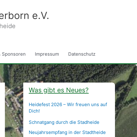
erborn e.V.
theide
& Sponsoren
Impressum
Datenschutz
Was gibt es Neues?
Heidefest 2026 – Wir freuen uns auf
Dich!
Schnatgang durch die Stadheide
Neujahrsempfang in der Stadtheide