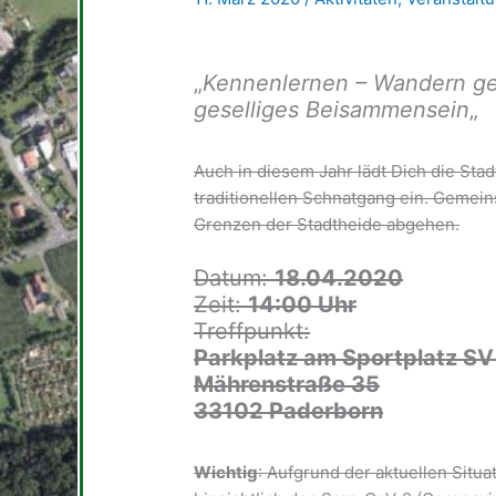
„
Kennenlernen – Wandern ge
geselliges Beisammensein
„
Auch in diesem Jahr lädt Dich die Sta
traditionellen Schnatgang ein. Gemein
Grenzen der Stadtheide abgehen.
Datum:
18.04.2020
Zeit:
14:00 Uhr
Treffpunkt:
Parkplatz am Sportplatz SV
Mährenstraße 35
33102 Paderborn
Wichtig
: Aufgrund der aktuellen Situ