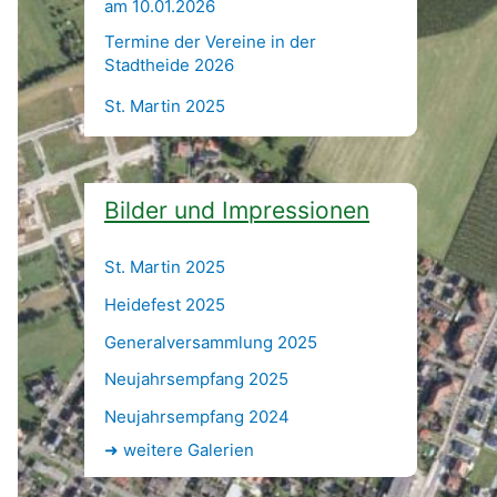
am 10.01.2026
Termine der Vereine in der
Stadtheide 2026
St. Martin 2025
Bilder und Impressionen
St. Martin 2025
Heidefest 2025
Generalversammlung 2025
Neujahrsempfang 2025
Neujahrsempfang 2024
➜
weitere Galerien