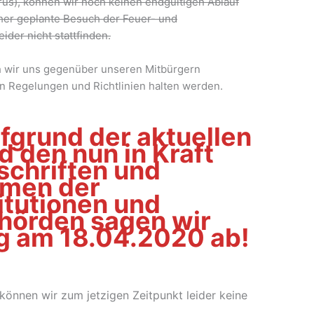
rus), können wir noch keinen endgültigen Ablauf
sher geplante Besuch der Feuer- und
der nicht stattfinden.
ch wir uns gegenüber unseren Mitbürgern
len Regelungen und Richtlinien halten werden.
fgrund der aktuellen
 den nun in Kraft
schriften und
men der
itutionen und
hörden sagen wir
g am 18.04.2020 ab!
önnen wir zum jetzigen Zeitpunkt leider keine