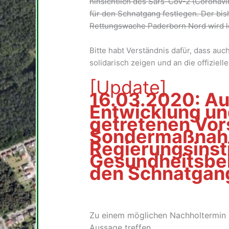
hinsichtlich des Sars-CoV-2 (Coronavi
für den Schnatgang festlegen. Der bi
Rettungswache Paderborn Nord wird lei
Bitte habt Verständnis dafür, dass au
solidarisch zeigen und an die offiziel
[Update]
16.03.2020: Au
Entwicklung und
getretenen Vor
Sondermaßnah
Regierungsinst
Gesundheitsbe
den Schnatgan
Zu einem möglichen Nachholtermin k
Aussage treffen.