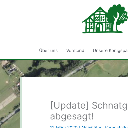
Zum
Inhalt
springen
Über uns
Vorstand
Unsere Königspa
[Update] Schnatg
abgesagt!
11. März 2020
/
Aktivitäten
,
Veranstalt