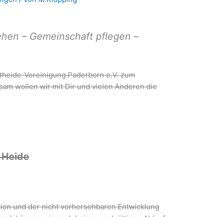
hen – Gemeinschaft pflegen –
dtheide-Vereinigung Paderborn e.V. zum
sam wollen wir mit Dir und vielen Anderen die
 Heide
ation und der nicht vorhersehbaren Entwicklung