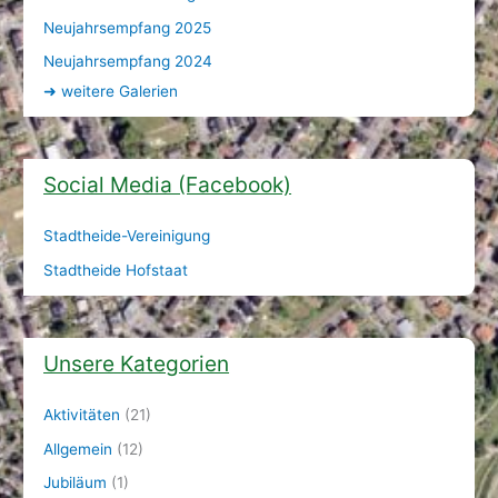
Neujahrsempfang 2025
Neujahrsempfang 2024
➜
weitere Galerien
Social Media (Facebook)
Stadtheide-Vereinigung
Stadtheide Hofstaat
Unsere Kategorien
Aktivitäten
(21)
Allgemein
(12)
Jubiläum
(1)